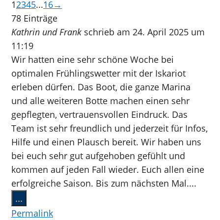
Navigation
1
2
3
4
5
...
16
→
der
78 Einträge
Gästebuchliste
Kathrin und Frank
schrieb am
24. April 2025
um
11:19
Wir hatten eine sehr schöne Woche bei
optimalen Frühlingswetter mit der Iskariot
erleben dürfen. Das Boot, die ganze Marina
und alle weiteren Botte machen einen sehr
gepflegten, vertrauensvollen Eindruck. Das
Team ist sehr freundlich und jederzeit für Infos,
Hilfe und einen Plausch bereit. Wir haben uns
bei euch sehr gut aufgehoben gefühlt und
kommen auf jeden Fall wieder. Euch allen eine
erfolgreiche Saison. Bis zum nächsten Mal....
Diese
...
Metabox
Permalink