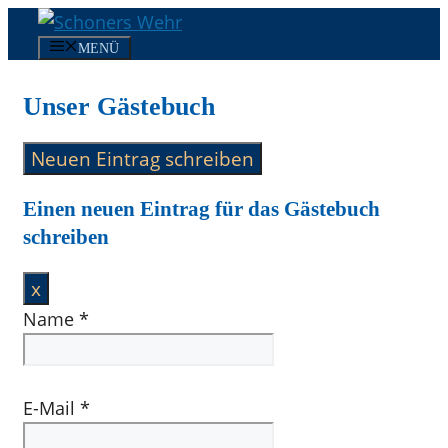
Zum
Inhalt
MENÜ
springen
Unser Gästebuch
Einen neuen Eintrag für das Gästebuch
schreiben
Dieses
x
Formular
Name
*
ausblenden
E-Mail
*