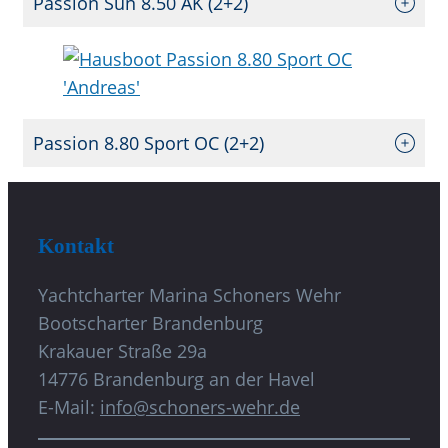
Passion Sun 8.50 AK (2+2)
Passion 8.80 Sport OC (2+2)
Kontakt
Yachtcharter Marina Schoners Wehr
Bootscharter Brandenburg
Krakauer Straße 29a
14776 Brandenburg an der Havel
E-Mail:
info@schoners-wehr.de