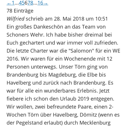
Navigation
←
1
...
4
5
6
7
8
...
16
→
der
78 Einträge
Gästebuchliste
Wilfried
schrieb am
28. Mai 2018
um
10:51
Ein großes Dankeschön an das Team von
Schoners Wehr. Ich habe bisher dreimal bei
Euch gechartert und war immer voll zufrieden.
Die letzte Charter war die "Salomon" für ein WE
2016. Wir waren für ein Wochenende mit 12
Personen unterwegs. Unser Törn ging von
Brandenburg bis Magdeburg, die Elbe bis
Havelberg und zurück nach Brandenburg. Es
war für alle ein wunderbares Erlebnis. Jetzt
fiebere ich schon den Urlaub 2019 entgegen.
Wir wollen, zwei befreundete Paare, einen 2-
Wochen Törn über Havelberg, Dömitz (wenn es
der Pegelstand erlaubt) durch Mecklenburg