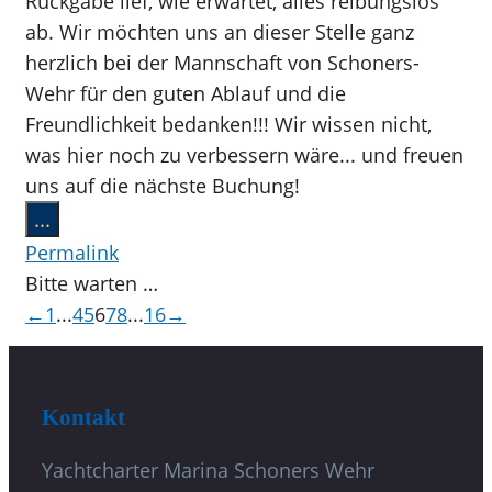
Rückgabe lief, wie erwartet, alles reibungslos
ab. Wir möchten uns an dieser Stelle ganz
herzlich bei der Mannschaft von Schoners-
Wehr für den guten Ablauf und die
Freundlichkeit bedanken!!! Wir wissen nicht,
was hier noch zu verbessern wäre... und freuen
uns auf die nächste Buchung!
Diese
...
Metabox
Permalink
ein-/ausblenden.
Bitte warten …
Navigation
←
1
...
4
5
6
7
8
...
16
→
der
Gästebuchliste
Kontakt
Yachtcharter Marina Schoners Wehr