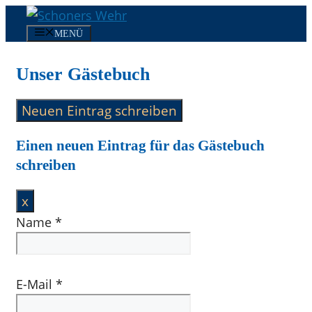
Zum
Inhalt
MENÜ
springen
Unser Gästebuch
Einen neuen Eintrag für das Gästebuch
schreiben
Dieses
x
Formular
Name
*
ausblenden
E-Mail
*